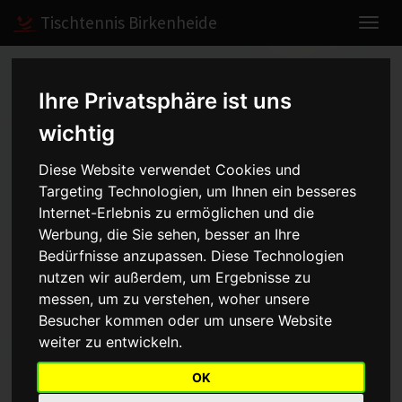
Tischtennis Birkenheide
Home
Spiele
2013/2014
Herren III
Ihre Privatsphäre ist uns
wichtig
Herren III - Kreisliga Süd
Diese Website verwendet Cookies und
Targeting Technologien, um Ihnen ein besseres
Gr.1 - 2013/2014
Internet-Erlebnis zu ermöglichen und die
Werbung, die Sie sehen, besser an Ihre
Bedürfnisse anzupassen. Diese Technologien
Mannschaft
Saison
nutzen wir außerdem, um Ergebnisse zu
messen, um zu verstehen, woher unsere
Besucher kommen oder um unsere Website
Aufstellung
weiter zu entwickeln.
Punkt
Name
OK
1
Patrick Tossmann