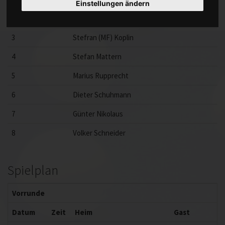
Einstellungen ändern
2
Peter Hötzinger
3
Stefran (MF) Koplin
4
Stefan Mattern
5
Marius Rupprecht
6
Dieter Schuhmann
7
Günter Nikolaus
8
Volker Schneider
Spielplan
Vorrunde
Datum
Zeit
Heim
Gast