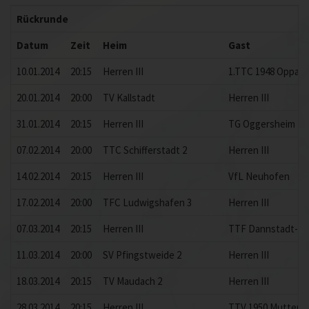
Rückrunde
Datum
Zeit
Heim
Gast
10.01.2014
20:15
Herren III
1.TTC 1948 Oppau e
20.01.2014
20:00
TV Kallstadt
Herren III
31.01.2014
20:15
Herren III
TG Oggersheim 4
07.02.2014
20:00
TTC Schifferstadt 2
Herren III
14.02.2014
20:15
Herren III
VfL Neuhofen
17.02.2014
20:00
TFC Ludwigshafen 3
Herren III
07.03.2014
20:15
Herren III
TTF Dannstadt-Sc
11.03.2014
20:00
SV Pfingstweide 2
Herren III
18.03.2014
20:15
TV Maudach 2
Herren III
28.03.2014
20:15
Herren III
TTV 1950 Mutterst