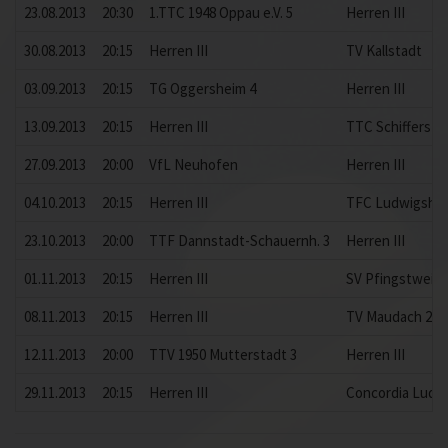
23.08.2013
20:30
1.TTC 1948 Oppau e.V. 5
Herren III
30.08.2013
20:15
Herren III
TV Kallstadt
03.09.2013
20:15
TG Oggersheim 4
Herren III
13.09.2013
20:15
Herren III
TTC Schiffersta
27.09.2013
20:00
VfL Neuhofen
Herren III
04.10.2013
20:15
Herren III
TFC Ludwigshaf
23.10.2013
20:00
TTF Dannstadt-Schauernh. 3
Herren III
01.11.2013
20:15
Herren III
SV Pfingstweide
08.11.2013
20:15
Herren III
TV Maudach 2
12.11.2013
20:00
TTV 1950 Mutterstadt 3
Herren III
29.11.2013
20:15
Herren III
Concordia Ludw