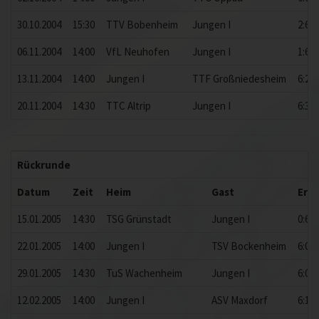
30.10.2004
15:30
TTV Bobenheim
Jungen I
2:6
06.11.2004
14:00
VfL Neuhofen
Jungen I
1:6
13.11.2004
14:00
Jungen I
TTF Großniedesheim
6:2
20.11.2004
14:30
TTC Altrip
Jungen I
6:3
Rückrunde
Datum
Zeit
Heim
Gast
Erg
15.01.2005
14:30
TSG Grünstadt
Jungen I
0:6
22.01.2005
14:00
Jungen I
TSV Bockenheim
6:0
29.01.2005
14:30
TuS Wachenheim
Jungen I
6:0
12.02.2005
14:00
Jungen I
ASV Maxdorf
6:1