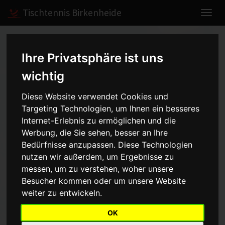
Tischtennis Birkenheide
Home
Spiele
2004/2005
Jungen I
Ihre Privatsphäre ist uns
wichtig
Jungen I - Bezirksliga -
Diese Website verwendet Cookies und
Targeting Technologien, um Ihnen ein besseres
2004/2005
Internet-Erlebnis zu ermöglichen und die
Werbung, die Sie sehen, besser an Ihre
Bedürfnisse anzupassen. Diese Technologien
Mannschaft
Saison
nutzen wir außerdem, um Ergebnisse zu
messen, um zu verstehen, woher unsere
Aufstellung
Besucher kommen oder um unsere Website
weiter zu entwickeln.
Punkt
Name
OK
1
Daniel Erlewein