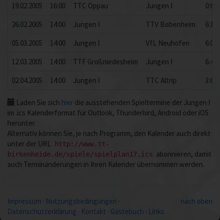
19.02.2005
16:00
TTC Oppau
Jungen I
0:6
26.02.2005
14:00
Jungen I
TTV Bobenheim
6:1
05.03.2005
14:00
Jungen I
VfL Neuhofen
6:0
12.03.2005
14:00
TTF Großniedesheim
Jungen I
6:4
02.04.2005
14:00
Jungen I
TTC Altrip
3:6
Laden Sie sich
hier
die ausstehenden Spieltermine der Jungen I
im .ics Kalenderformat für Outlook, Thunderbird, Android oder iOS
herunter.
Alternativ können Sie, je nach Programm, den Kalender auch direkt
unter der URL
http://www.tt-
abonnieren, damit
birkenheide.de/spiele/spielplan17.ics
auch Terminänderungen in Ihren Kalender übernommen werden.
Impressum
·
Nutzungsbedingungen
·
nach oben
Datenschutzerklärung
·
Kontakt
·
Gästebuch
·
Links