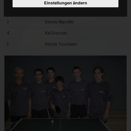
Einstellungen ändern
2
Jens Langstein
3
Dennis Marcello
4
Kai Storzum
5
Patrick Tossmann