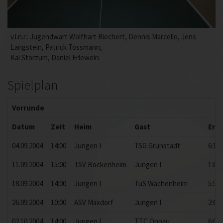
v.l.n.r.: Jugendwart Wolfhart Riechert, Dennis Marcello, Jens
Langstein, Patrick Tossmann,
Kai Storzum, Daniel Erlewein
Spielplan
Vorrunde
Datum
Zeit
Heim
Gast
Erg
04.09.2004
14:00
Jungen I
TSG Grünstadt
6:1
11.09.2004
15:00
TSV Bockenheim
Jungen I
1:6
18.09.2004
14:00
Jungen I
TuS Wachenheim
5:5
26.09.2004
10:00
ASV Maxdorf
Jungen I
2:6
02.10.2004
14:00
Jungen I
TTC Oppau
6:0