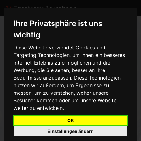
Tischtennis Birkenheide
Ihre Privatsphäre ist uns
Home
Spiele
2004/2005
Jungen I
wichtig
Spielbericht anzeigen
Diese Website verwendet Cookies und
Targeting Technologien, um Ihnen ein besseres
TTC Altrip - Jungen I - 6:3
Internet-Erlebnis zu ermöglichen und die
Werbung, die Sie sehen, besser an Ihre
vom 20.11.2004 14:30 Uhr
Bedürfnisse anzupassen. Diese Technologien
nutzen wir außerdem, um Ergebnisse zu
messen, um zu verstehen, woher unsere
In einem an Spannung nicht zu überbietenden Spiel unterlagen
unsere Jungs ,vor vielen mitgereisten Fans,recht unglücklich
Besucher kommen oder um unsere Website
gegen den Tabellenführer aus Altrip.Jeder unserer Spieler hatte
weiter zu entwickeln.
die Möglichkeit sein Spiel, bzw. das 2. Spiel zu gewinnen, jedoch
fehlte das notwendige Quentchen Glück und die Erfahrung.Macht
OK
weiter so,ihr seid auf einem sehr guten Weg. Die Punkte
Einstellungen ändern
holten:Langstein/Marcello 1, Langstein 1, Erlewein 1,