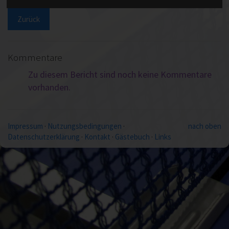
Zurück
Kommentare
Zu diesem Bericht sind noch keine Kommentare
vorhanden.
Impressum
·
Nutzungsbedingungen
·
nach oben
Datenschutzerklärung
·
Kontakt
·
Gästebuch
·
Links