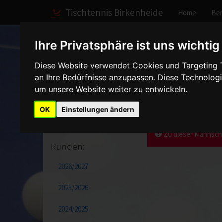
Tischtennis Birkenheide
Home
Ber
Ihre Privatsphäre ist uns wichtig
Home
Spiele
2021/2022
Schülerinnen I
Diese Website verwendet Cookies und Targeting Te
Mannschaften
an Ihre Bedürfnisse anzupassen. Diese Technolo
2021/2022:
Schülerin
um unsere Website weiter zu entwickeln.
Herren I
OK
Einstellungen ändern
Herren II
Zu dieser Mannscha
Runden:
2026/2027
2025/2026
2024/2025