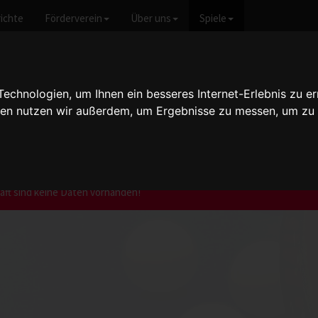
ichte
Förderverein
Über uns
Spiele
chnologien, um Ihnen ein besseres Internet-Erlebnis zu er
gien nutzen wir außerdem, um Ergebnisse zu messen, um z
nen I - 2021/2022
ft sind keine Daten vorhanden!