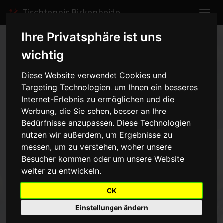
Tischtennis Birkenheide
Ihre Privatsphäre ist uns
Home
Spiele
2019/2020
Schülerinnen I
wichtig
Diese Website verwendet Cookies und
Targeting Technologien, um Ihnen ein besseres
Schülerinnen I -
Internet-Erlebnis zu ermöglichen und die
2019/2020
Werbung, die Sie sehen, besser an Ihre
Bedürfnisse anzupassen. Diese Technologien
nutzen wir außerdem, um Ergebnisse zu
messen, um zu verstehen, woher unsere
Mannschaft
Saison
Besucher kommen oder um unsere Website
weiter zu entwickeln.
Zu dieser Mannschaft sind keine Daten vorhanden!
OK
Einstellungen ändern