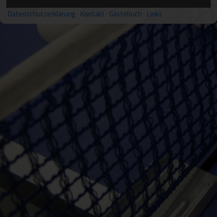
Impressum
·
Nutzungsbedingungen
·
nach oben
Datenschutzerklärung
·
Kontakt
·
Gästebuch
·
Links