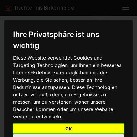
Tischtennis Birkenheide
Home
Spiele
2017/2018
Damen II
Ihre Privatsphäre ist uns
wichtig
Damen II - 2. Pfalzliga Ost
Diese Website verwendet Cookies und
Targeting Technologien, um Ihnen ein besseres
- 2017/2018
Internet-Erlebnis zu ermöglichen und die
Werbung, die Sie sehen, besser an Ihre
Bedürfnisse anzupassen. Diese Technologien
Mannschaft
Saison
nutzen wir außerdem, um Ergebnisse zu
messen, um zu verstehen, woher unsere
Besucher kommen oder um unsere Website
Aufstellung
weiter zu entwickeln.
Vorrunde
Rückrunde
OK