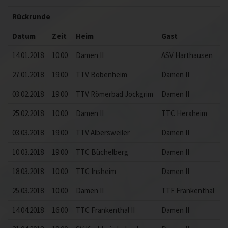
Rückrunde
Datum
Zeit
Heim
Gast
E
14.01.2018
10:00
Damen II
ASV Harthausen
3
27.01.2018
19:00
TTV Bobenheim
Damen II
7
03.02.2018
19:00
TTV Römerbad Jockgrim
Damen II
2
25.02.2018
10:00
Damen II
TTC Herxheim
2
03.03.2018
19:00
TTV Albersweiler
Damen II
7
10.03.2018
19:00
TTC Büchelberg
Damen II
1
18.03.2018
10:00
TTC Insheim
Damen II
2
25.03.2018
10:00
Damen II
TTF Frankenthal
8
14.04.2018
16:00
TTC Frankenthal II
Damen II
2