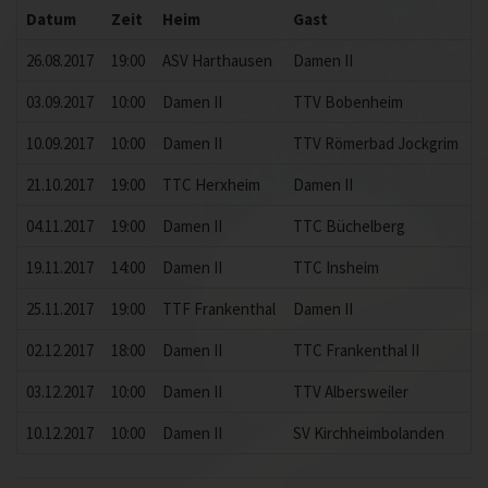
Datum
Zeit
Heim
Gast
E
26.08.2017
19:00
ASV Harthausen
Damen II
8
03.09.2017
10:00
Damen II
TTV Bobenheim
7
10.09.2017
10:00
Damen II
TTV Römerbad Jockgrim
8
21.10.2017
19:00
TTC Herxheim
Damen II
2
04.11.2017
19:00
Damen II
TTC Büchelberg
0
19.11.2017
14:00
Damen II
TTC Insheim
8
25.11.2017
19:00
TTF Frankenthal
Damen II
5
02.12.2017
18:00
Damen II
TTC Frankenthal II
8
03.12.2017
10:00
Damen II
TTV Albersweiler
8
10.12.2017
10:00
Damen II
SV Kirchheimbolanden
7