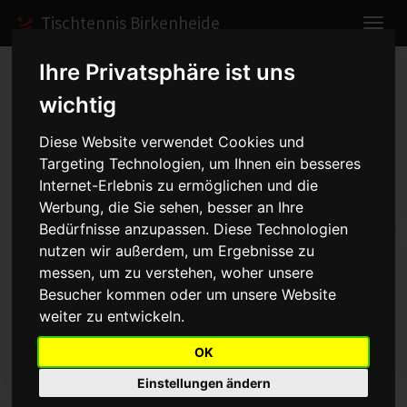
Tischtennis Birkenheide
Ihre Privatsphäre ist uns
Home
Spiele
2008/2009
Schüler I
wichtig
Spielbericht anzeigen
Diese Website verwendet Cookies und
Schüler I - TSG Grünstadt
Targeting Technologien, um Ihnen ein besseres
Internet-Erlebnis zu ermöglichen und die
2 - 5:5
Werbung, die Sie sehen, besser an Ihre
vom 13.09.2008 14:00 Uhr
Bedürfnisse anzupassen. Diese Technologien
nutzen wir außerdem, um Ergebnisse zu
In einem spannenden Spiel gegen TSG Grünstadt II erkämpfte sich
messen, um zu verstehen, woher unsere
die 1. Schülermannschaft ihren ersten Punkt. Leider traten die
Besucher kommen oder um unsere Website
Gäste nur mit drei Spielern an, was aber den Erfolg unserer Jungs
weiter zu entwickeln.
nicht schmälern sollte. Im Eingangsdoppel unterlagen
Fries/Langstein nur knapp Traub/Scholten mit 1:3. Im vorderen
OK
Paarkreuz deklassierte Nicolas Fries seinen Gegner Scholten klar
Einstellungen ändern
mit 3:0, dagegen fand Luca Santamaria leider gar nicht ins Spiel und
musste sich 0:3 gegen Traub geschlagen geben. Im hinteren