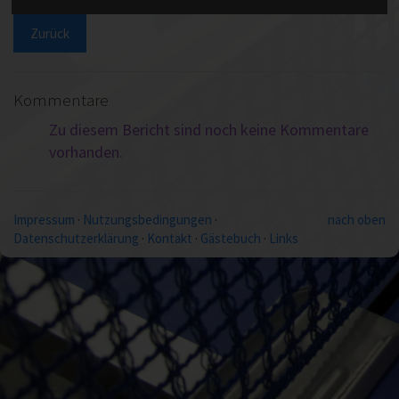
Zurück
Kommentare
Zu diesem Bericht sind noch keine Kommentare
vorhanden.
Impressum
·
Nutzungsbedingungen
·
nach oben
Datenschutzerklärung
·
Kontakt
·
Gästebuch
·
Links