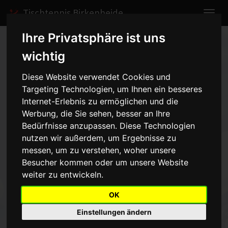
Tischtennis Birkenheide
Ihre Privatsphäre ist uns
Home
Spiele
2008/2009
Schülerinnen I
wichtig
Spielbericht anzeigen
Diese Website verwendet Cookies und
Targeting Technologien, um Ihnen ein besseres
SV Kibo (M) -
Internet-Erlebnis zu ermöglichen und die
Schülerinnen I - 3:6
Werbung, die Sie sehen, besser an Ihre
vom
Bedürfnisse anzupassen. Diese Technologien
nutzen wir außerdem, um Ergebnisse zu
06.12.2008 15:00 Uhr
messen, um zu verstehen, woher unsere
Besucher kommen oder um unsere Website
Gleich nach den Doppeln stand es 1:1. Nachdem wir alle 4 unsere
weiter zu entwickeln.
Einzel gewonnen hatten , führten wir 5:1. Ein Punkt fehlte , doch
die beiden Julia's verloren. Vivien holte schließlich mit einm 3:0 den
OK
6.Punkt. :) Hier nochmal die Punkte: Mayer/Dick V. 1, Mayer 1,
Einstellungen ändern
Hörchner 1, Dick V. 2, Dick K. 1