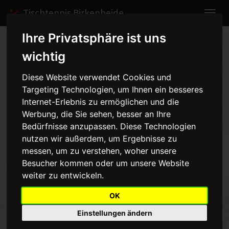
Tischtennis Birkenheide
Ihre Privatsphäre ist uns
Home
Spiele
2008/2009
Jungen I
wichtig
Spielbericht anzeigen
Diese Website verwendet Cookies und
Targeting Technologien, um Ihnen ein besseres
TSG Zellertal - Jungen I -
Internet-Erlebnis zu ermöglichen und die
4:6
Werbung, die Sie sehen, besser an Ihre
vom 14.03.2009 15:00 Uhr
Bedürfnisse anzupassen. Diese Technologien
nutzen wir außerdem, um Ergebnisse zu
messen, um zu verstehen, woher unsere
Kampf statt Glanz.Nicht schön aber hochverdient setzte sich der
ASV Birkenheide wiederholt durch, und steht damit weiter an der
Besucher kommen oder um unsere Website
Tabellenspitze.Widermals stand der ASV 5:1 in der Fremde in
weiter zu entwickeln.
Führung, aber erneut kam der Gegner auf ein 5:4 dran. Das
"Entscheidungsspiel" wurde dann souverän
OK
gewonnen.Entstand4:6
Einstellungen ändern