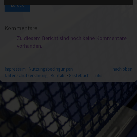
Zurück
Kommentare
Zu diesem Bericht sind noch keine Kommentare
vorhanden.
Impressum
·
Nutzungsbedingungen
·
nach oben
Datenschutzerklärung
·
Kontakt
·
Gästebuch
·
Links