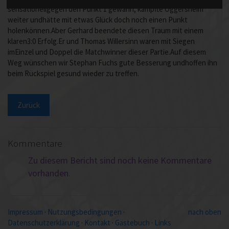
sensationellgegen den Punkt 1 gewann, kämpfte Oggersheim
weiter undhätte mit etwas Glück doch noch einen Punkt
holenkönnen.Aber Gerhard beendete diesen Traum mit einem
klaren3:0 Erfolg.Er und Thomas Willersinn waren mit Siegen
imEinzel und Doppel die Matchwinner dieser Partie.Auf diesem
Weg wünschen wir Stephan Fuchs gute Besserung undhoffen ihn
beim Rückspiel gesund wieder zu treffen.
Zurück
Kommentare
Zu diesem Bericht sind noch keine Kommentare
vorhanden.
Impressum
·
Nutzungsbedingungen
·
nach oben
Datenschutzerklärung
·
Kontakt
·
Gästebuch
·
Links