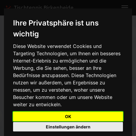
Tischtennis Birkenheide
Ihre Privatsphäre ist uns
Home
Spiele
2008/2009
Herren III
wichtig
Spielbericht anzeigen
Diese Website verwendet Cookies und
Targeting Technologien, um Ihnen ein besseres
Herren III - FSV
Internet-Erlebnis zu ermöglichen und die
Oggersheim 2 - 9:6
Werbung, die Sie sehen, besser an Ihre
vom
Bedürfnisse anzupassen. Diese Technologien
nutzen wir außerdem, um Ergebnisse zu
29.08.2008 20:00 Uhr
messen, um zu verstehen, woher unsere
Besucher kommen oder um unsere Website
Ein unerwarteter Erfolg gelang der dritten Mannschaft gegenden
weiter zu entwickeln.
Aufstiegsfavoriten aus Oggersheim.Die Gäste waren
sehrzuversichtlich, obwohl sie schon zwei Stammspieler
OK
ersetzenmussten.Dann wurde der Gäste-Spieler Stephan Fuchs
Einstellungen ändern
bei einerunglücklichen Aktion im Anfangsdoppel verletzt und
konntenicht mehr weiterspielen.Obwohl dann Andreas