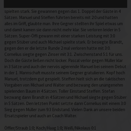
wieder auf und gewannen den Satz dann zu 4. Cornelius und Pascal
spielten stark. Sie gewannen gegen das 1. Doppel der Gäste in 4
Sätzen. Manuel und Steffen führten bereits mit 2:0 und hatten
alles im Griff, glaubte man. Ihre Gegner stellten ihr Spiel etwas um
und damit kamen sie dann nicht mehr klar. Sie verloren leider in 5
Sätzen. Super-Öffi gewann mit einer starken Leistung mit 3:0
gegen Stüber und auch Michael spielte stark. Er besiegte Brandt,
gegen den er die letzte Runde 2 mal verloren hatte mit 3:0.
Cornelius siegte gegen Zinser mit 3:1. Zwischenstand 5:1 für uns.
Doch die Gäste ließen nicht locker. Pascal verlor gegen Müller klar
in 3 Sätze und auch der nervös agierende Manuel bei seinem Debüt
in der 1. Mannschaft musste seinem Gegner gratulieren. Kopf hoch
Manuel, trotzdem gut gespielt. Steffen hielt sich an die taktischen
Vorgaben von Michael und Walter und bezwang den unangenehm
spielenden Baum in 4 Sätzen. Toller Einstand Steffen. Stefan
bezwang dann Brandt in 4 Sätzen und Michael siegte gegen Stüber
in 5 Sätzen. Den letzten Punkt setzte dann Cornelius mit einem 3:0
Sieg gegen Müller zum 9:3 Endstand. Vielen Dank an unsere beiden
Ersatzspieler und auch an Coach Walter.
Öffler/Straub 1:0; Koch/Haag 1:0; Weiß/Nikolaus 0:1