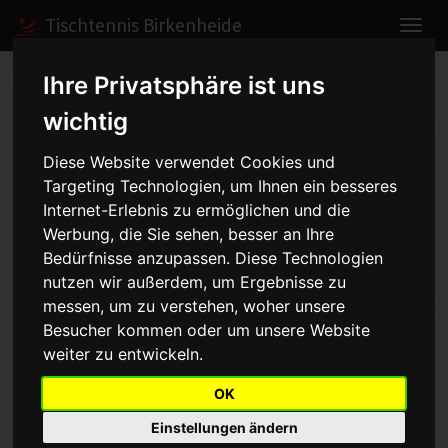
Tischtennis Birkenheide
Ihre Privatsphäre ist uns
Home
Spiele
2008/2009
Herren I
Spielbericht anzeigen
wichtig
Diese Website verwendet Cookies und
Herren I - TSG Zellertal -
Targeting Technologien, um Ihnen ein besseres
Internet-Erlebnis zu ermöglichen und die
9:3
vom 30.08.2008 18:00 Uhr
Werbung, die Sie sehen, besser an Ihre
Bedürfnisse anzupassen. Diese Technologien
nutzen wir außerdem, um Ergebnisse zu
Im Kerwespiel traf man auf die TSG Zellertal. Mit einem Sieg in
messen, um zu verstehen, woher unsere
dieser Klarheit hatte vor dem Spiel niemand gerechnet, denn 5
Besucher kommen oder um unsere Website
Stunden vor Spielbeginn fiel auch noch Jürgen mit einem
weiter zu entwickeln.
Hexenschuß aus. Doch der für ihn kurzfristig eingesprungene
Steffen ersetzte ihn gleichwertig..
OK
Stefan und Michael führten bereits mit 2:0 und nahmen sich dann
Einstellungen ändern
eine Auszeit. Beim Stande von 0:3 im fünften Satz wachten sie