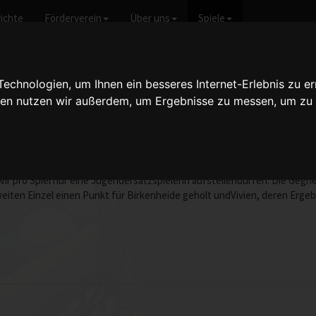
ichte
Förderverein
Über uns
Spiele
icht anzeigen
chnologien, um Ihnen ein besseres Internet-Erlebnis zu er
gien nutzen wir außerdem, um Ergebnisse zu messen, um z
enthal 3 - 2:8
vom 14.02.2009 18:0
tianekrankheitsbedingt aus und wir spielten in der folgendenAufstellung
wir pro Spiel nur eine Jugendersatzspielerin aufstellendürfen. Die Gegn
iten Einzel einen Punkt für Birkenheide geholt undVivien, deren Ergeb