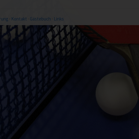
rung
·
Kontakt
·
Gästebuch
·
Links