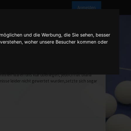
Anmelden
möglichen und die Werbung, die Sie sehen, besser
u verstehen, woher unsere Besucher kommen oder
0 Uhr
: Diana, Sabrina, Dick Katharina und auf Punkt 4stand
erinnen waren uns klar überlegen, jedoch hat Diana
nisse leider nicht gewertet wurden,setzte sich sogar