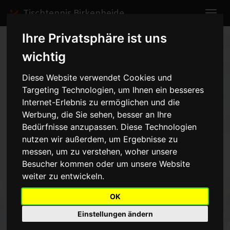
Tischtennis Birkenheide
Ihre Privatsphäre ist uns
Home
Spiele
2007/2008
Jungen II
wichtig
Spielbericht anzeigen
Diese Website verwendet Cookies und
Targeting Technologien, um Ihnen ein besseres
Jungen II - TTC Bad
Internet-Erlebnis zu ermöglichen und die
Dürkheim 2 - 6:0
Werbung, die Sie sehen, besser an Ihre
vom
Bedürfnisse anzupassen. Diese Technologien
nutzen wir außerdem, um Ergebnisse zu
23.02.2008 14:30 Uhr
messen, um zu verstehen, woher unsere
Besucher kommen oder um unsere Website
DerTTC Bad Dürkheim 2 wurde aus der Wertung genommen, da
weiter zu entwickeln.
dieMannschaft 3 x nicht angetreten ist.
OK
Einstellungen ändern
Zurück