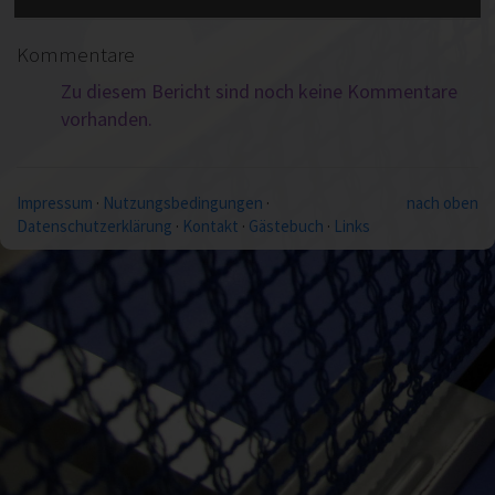
Kommentare
Zu diesem Bericht sind noch keine Kommentare
vorhanden.
Impressum
·
Nutzungsbedingungen
·
nach oben
Datenschutzerklärung
·
Kontakt
·
Gästebuch
·
Links