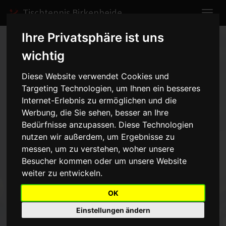
Tischtennis Birkenheide
Ihre Privatsphäre ist uns
Home
Spiele
2007/2008
Jungen I
wichtig
Spielbericht anzeigen
Diese Website verwendet Cookies und
Targeting Technologien, um Ihnen ein besseres
TSG Grünstadt - Jungen I -
Internet-Erlebnis zu ermöglichen und die
0:6
Werbung, die Sie sehen, besser an Ihre
vom 16.02.2008 14:00 Uhr
Bedürfnisse anzupassen. Diese Technologien
nutzen wir außerdem, um Ergebnisse zu
messen, um zu verstehen, woher unsere
Was soll man dazu sagen, ein klarer Sieg für die
ersteJungenmannschaft, obwohl Lars Rupprecht sein Spiel nur
Besucher kommen oder um unsere Website
sehrknapp gewann. Alle Brüder gewannen ihre Spiele.Die Punkte
weiter zu entwickeln.
gehen an: Regenauer/Regenauer,Rupprecht/Rupprecht,
Regenauer, Regenauer, Rupprecht,Rupprecht
OK
Einstellungen ändern
Zurück