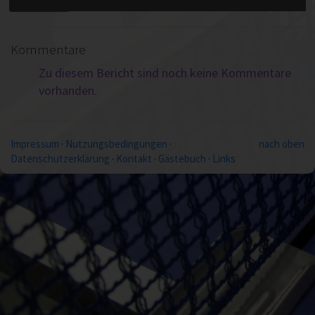
Kommentare
Zu diesem Bericht sind noch keine Kommentare
vorhanden.
Impressum
·
Nutzungsbedingungen
·
nach oben
Datenschutzerklärung
·
Kontakt
·
Gästebuch
·
Links