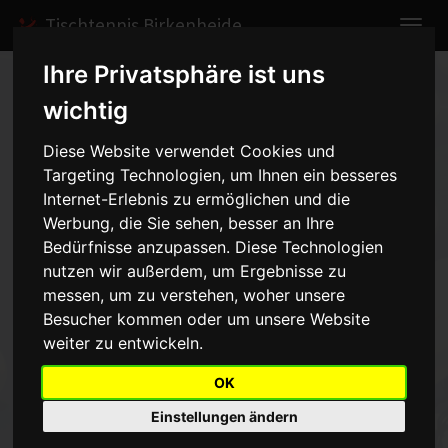
Tischtennis Birkenheide
Ihre Privatsphäre ist uns
Home
Spiele
2007/2008
Herren V
wichtig
Spielbericht anzeigen
Diese Website verwendet Cookies und
Targeting Technologien, um Ihnen ein besseres
TV Maudach 3 - Herren V -
Internet-Erlebnis zu ermöglichen und die
8:8
Werbung, die Sie sehen, besser an Ihre
vom 07.12.2007 20:00 Uhr
Bedürfnisse anzupassen. Diese Technologien
nutzen wir außerdem, um Ergebnisse zu
messen, um zu verstehen, woher unsere
Leider konnte ich bei dem Letzten Vorrundenspiel der
Saison2007/2008 nicht anwesend sein. Nichts desto trotz bin
Besucher kommen oder um unsere Website
ichüber das Ergebnis das wir bis zur Ende der Vorrunde
weiter zu entwickeln.
erreichthaben mehr als zufrieden. Ich wünsche allen Mannschaften
einfrohes Weihnachtsfest und einen guten Rutsch ins neue
OK
Jahr.Leider werde ich es aus beruflichen Gründen nicht
Einstellungen ändern
schaffendieses Jahr nochmal in die Halle zu kommen. Im neuen
Jahrwird das auch wieder anders, versprochen. Grüße an alle