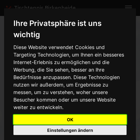
Tischtennis Birkenheide
Ihre Privatsphäre ist uns
Home
Spiele
2007/2008
Herren V
wichtig
Spielbericht anzeigen
Diese Website verwendet Cookies und
Targeting Technologien, um Ihnen ein besseres
TTV 1950 Mutterstadt 6 -
Internet-Erlebnis zu ermöglichen und die
Herren V - 4:9
Werbung, die Sie sehen, besser an Ihre
vom 08.02.2008
Bedürfnisse anzupassen. Diese Technologien
nutzen wir außerdem, um Ergebnisse zu
20:00 Uhr
messen, um zu verstehen, woher unsere
Besucher kommen oder um unsere Website
Gegen eine starke Mutterstadter Mannschaft konnten wir
weiter zu entwickeln.
durchvier gewonnene Fünfsatz - Spiele letztendlich eienen 9:4Sieg
erringen. (AM)
OK
Einstellungen ändern
Zurück