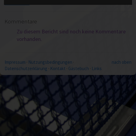
Kommentare
Zu diesem Bericht sind noch keine Kommentare
vorhanden.
Impressum
·
Nutzungsbedingungen
·
nach oben
Datenschutzerklärung
·
Kontakt
·
Gästebuch
·
Links