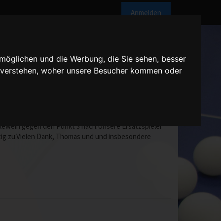
Anmelden
möglichen und die Werbung, die Sie sehen, besser
u verstehen, woher unsere Besucher kommen oder
letzung im Einsatz bezwang mit Daniel Erlewein das
lewein gegen den Punkt 3 nach.Unsere Ersatzspieler
ig zu.Vielen Dank, Thomas und und insbesondere