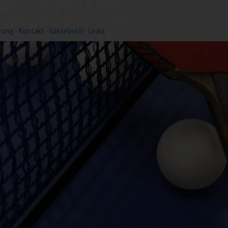
rung
·
Kontakt
·
Gästebuch
·
Links