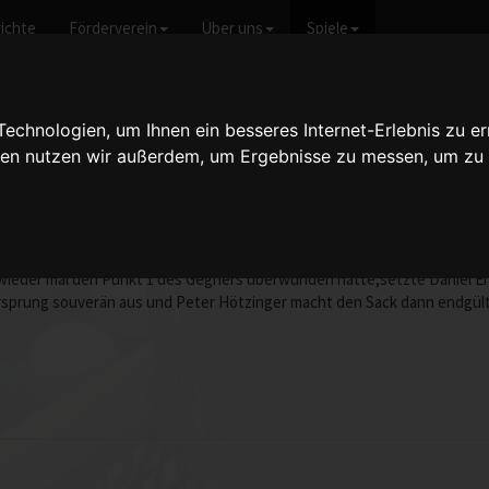
ichte
Förderverein
Über uns
Spiele
icht anzeigen
chnologien, um Ihnen ein besseres Internet-Erlebnis zu er
gien nutzen wir außerdem, um Ergebnisse zu messen, um z
n III - 2:9
vom 28.09.2007 20:00 Uhr
aschend klarer Erfolg.Nico Scheuermann zum ersten Mal nach seiner Ver
ieder mal den Punkt 1 des Gegners überwunden hatte,setzte Daniel Er
sprung souverän aus und Peter Hötzinger macht den Sack dann endgült