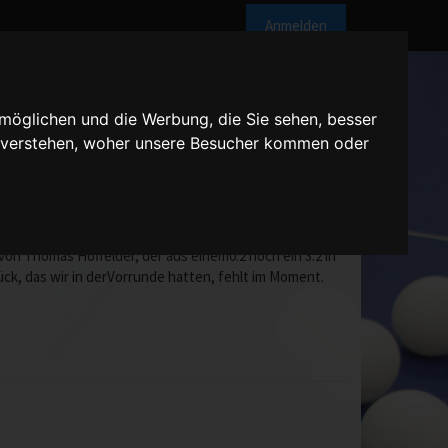
Anmelden
möglichen und die Werbung, die Sie sehen, besser
u verstehen, woher unsere Besucher kommen oder
ene Spiele etwas durcheinander.Wir konnten dieChancen
 von Thomas Hoffelder, der aus einem0:2 noch ein 3:2 in
k, das wir in derVorrunde hatten, fehlt im Moment.