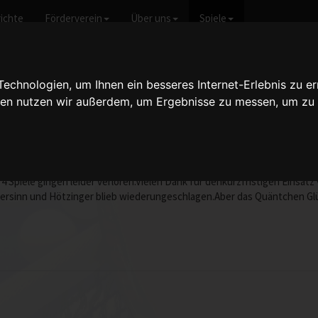
ichte
Förderverein
Über uns
Spiele
icht anzeigen
chnologien, um Ihnen ein besseres Internet-Erlebnis zu er
gien nutzen wir außerdem, um Ergebnisse zu messen, um z
 III - 8:8
vom 23.02.2008 19:00 Uhr
 wir unsam Ende die Punkte teilten.Der Spielverlauf war durchvorgezog
4 Spiele gingen leider verloren.Vielen Dank für denkurzfristigen Einsatz
ersinn und Hötzinger blieb wiederungeschlagen.Aber das Quäntchen Glüc