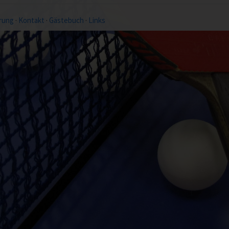
rung
·
Kontakt
·
Gästebuch
·
Links