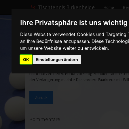
Tischtennis Birkenheide
Home
Ber
Ihre Privatsphäre ist uns wichtig
Home
Spiele
2007/2008
Herren III
Spielber
Diese Website verwendet Cookies und Targeting Te
an Ihre Bedürfnisse anzupassen. Diese Technolo
TTF Maxdorf 2 - Herren
um unsere Website weiter zu entwickeln.
OK
Einstellungen ändern
Über 3h dauerte der heisse Tanz mit TTF Maxdorf, ehe
nicht nutzen den 9. Punkt vorzeitig zu holen.Dieletzten 
der Verlängerung machte.Das vorderePaarkreuz mit Will
Zurück
Kommentare