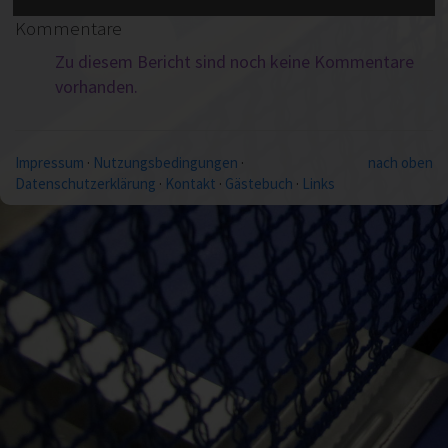
Kommentare
Zu diesem Bericht sind noch keine Kommentare
vorhanden.
Impressum
·
Nutzungsbedingungen
·
nach oben
Datenschutzerklärung
·
Kontakt
·
Gästebuch
·
Links