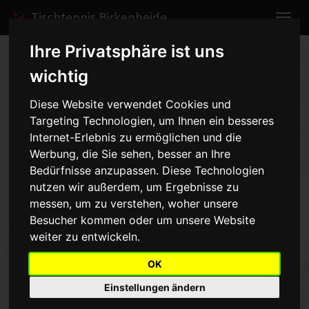
Tischtennis Birkenheide
Ihre Privatsphäre ist uns
Home
Spiele
2007/2008
Damen II
wichtig
Spielbericht anzeigen
Diese Website verwendet Cookies und
Targeting Technologien, um Ihnen ein besseres
Damen II - TTC Insheim -
Internet-Erlebnis zu ermöglichen und die
0:8
Werbung, die Sie sehen, besser an Ihre
vom 24.11.2007 19:00 Uhr
Bedürfnisse anzupassen. Diese Technologien
nutzen wir außerdem, um Ergebnisse zu
messen, um zu verstehen, woher unsere
Das Spiel gegen Insheim musste schon im Vorfeld
abgesagtwerden, da an diesem Tag vier Spielerinnen verhindert
Besucher kommen oder um unsere Website
warenund nicht antreten konnten.
weiter zu entwickeln.
OK
Zurück
Einstellungen ändern