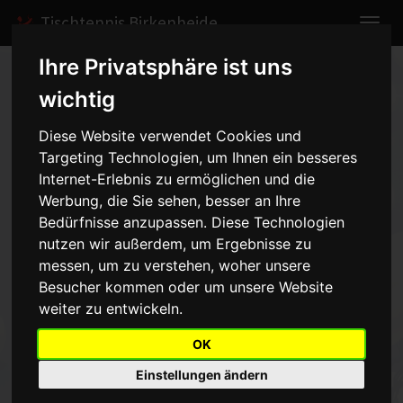
Tischtennis Birkenheide
Ihre Privatsphäre ist uns
Home
Spiele
2006/2007
Schülerinnen II
wichtig
Spielbericht anzeigen
Diese Website verwendet Cookies und
Targeting Technologien, um Ihnen ein besseres
TSG Zellertal I -
Internet-Erlebnis zu ermöglichen und die
Schülerinnen II - 1:6
Werbung, die Sie sehen, besser an Ihre
vom
Bedürfnisse anzupassen. Diese Technologien
nutzen wir außerdem, um Ergebnisse zu
24.02.2007 15:00 Uhr
messen, um zu verstehen, woher unsere
Besucher kommen oder um unsere Website
Den dritten 6:1 Sieg in Folge landeten unsere Kleinsten durch eine
weiter zu entwickeln.
tolle Mannschaftsleistung. Eine erneute Leistungssteigerung
gegenüber dem 5:5 aus der Vorrunde, noch ein Sieg gegen Kibo
OK
und ihr habt einen sensationellen 3.Platz. Ich kann wirklich nur
Einstellungen ändern
sagen:"Macht weiter so".Die Punkte:Hörchner/Dammbrück 1,
J.Hörchner 2, K.Seitz 1, M.Dammbrück 2 W.W.