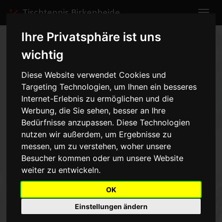
Tischtennis Birkenheide
Ihre Privatsphäre ist uns
Home
Spiele
2006/2007
Jungen I
wichtig
Spielbericht anzeigen
Diese Website verwendet Cookies und
Targeting Technologien, um Ihnen ein besseres
TV Maudach I - Jungen I -
Internet-Erlebnis zu ermöglichen und die
1:6
Werbung, die Sie sehen, besser an Ihre
vom 30.09.2006 15:00 Uhr
Bedürfnisse anzupassen. Diese Technologien
nutzen wir außerdem, um Ergebnisse zu
messen, um zu verstehen, woher unsere
Irgendwie waren unsere Jungs heute nicht so bei der Sache. Ohne
die Leistung der Maudacher schmälern zu wollen (sie lieferten
Besucher kommen oder um unsere Website
einige spektakuläre Ballwechsel) muss man sagen, dass der eine
weiter zu entwickeln.
oder andere Probleme hatte, seine Leistung abzurufen. Aber
vielleicht waren auch im Vorfeld (selbst oder durch Umfeld, Coach)
OK
zuviel Druck aufgebaut worden.
Einstellungen ändern