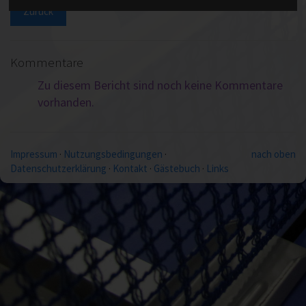
Zurück
Kommentare
Zu diesem Bericht sind noch keine Kommentare
vorhanden.
Impressum
·
Nutzungsbedingungen
·
nach oben
Datenschutzerklärung
·
Kontakt
·
Gästebuch
·
Links