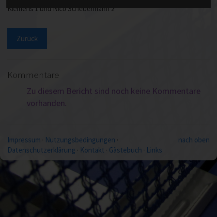
Klemens 1 und Nico Scheuermann 2
Zurück
Kommentare
Zu diesem Bericht sind noch keine Kommentare
vorhanden.
Impressum
·
Nutzungsbedingungen
·
nach oben
Datenschutzerklärung
·
Kontakt
·
Gästebuch
·
Links