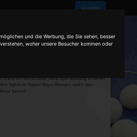
Anmelden
möglichen und die Werbung, die Sie sehen, besser
u verstehen, woher unsere Besucher kommen oder
 Uhr
ückstand. Über ein 1:3 noch einen 8:3-Vorsprung
im Stand von 8:6 nochmals seine Sportkleidung anziehen.
Punkte holten im Doppel Mayer/Klemens und in den
dieser Saison!