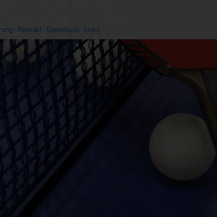
rung
·
Kontakt
·
Gästebuch
·
Links