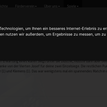
ichte
Förderverein
Über uns
Spiele
icht anzeigen
chnologien, um Ihnen ein besseres Internet-Erlebnis zu er
gien nutzen wir außerdem, um Ergebnisse zu messen, um z
Herren IV - 6:9
vom 02.02.2007 20:00
r ins Spiel: Nach zwei knapp verlorenen 5-Satz-Doppeln gleich ein 0:2- R
in Erwartung eines klaren Siegs unter die Dusche, musste dann aber be
Danke von der Vierten Josef für deine zwei Einzelsiege. Die restlichen 
er (1) und Klemens (1). Das war wenigstens mal ein spannendes Match in 