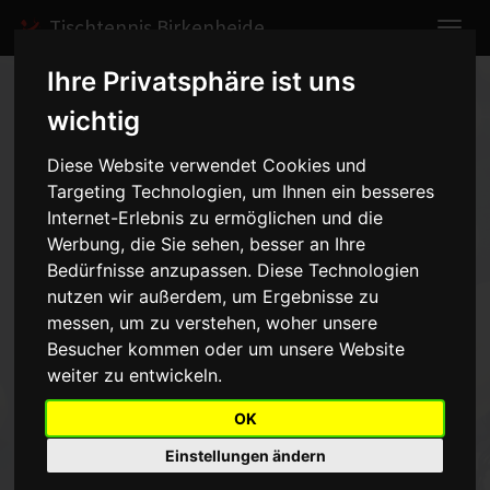
Tischtennis Birkenheide
Ihre Privatsphäre ist uns
Home
Spiele
2006/2007
Herren II
wichtig
Spielbericht anzeigen
Diese Website verwendet Cookies und
Targeting Technologien, um Ihnen ein besseres
TTF Dannstadt III - Herren
Internet-Erlebnis zu ermöglichen und die
II - 8:8
Werbung, die Sie sehen, besser an Ihre
vom 29.09.2006 20:00 Uhr
Bedürfnisse anzupassen. Diese Technologien
nutzen wir außerdem, um Ergebnisse zu
messen, um zu verstehen, woher unsere
Zwicker/Willersinn 1, Zwicker 2, Willersinn, Jelonnek 2, Hoffelder 1,
Hötzinger 1
Besucher kommen oder um unsere Website
weiter zu entwickeln.
Zurück
OK
Einstellungen ändern