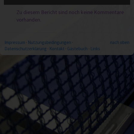
Kommentare
Zu diesem Bericht sind noch keine Kommentare
vorhanden.
Impressum
·
Nutzungsbedingungen
·
nach oben
Datenschutzerklärung
·
Kontakt
·
Gästebuch
·
Links