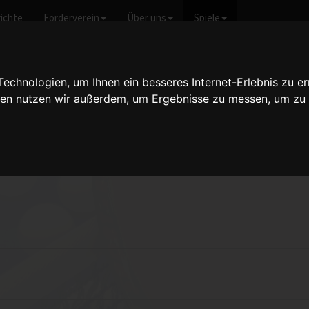
ichte
Förderverein
Über uns
Spiele
icht anzeigen
chnologien, um Ihnen ein besseres Internet-Erlebnis zu er
gien nutzen wir außerdem, um Ergebnisse zu messen, um z
eimbolanden - 6:1
vom 18.09.2004
haft den SV Kirchheimbolanden mit 6:1.Klasse Spiel!Es spielten: Doppe