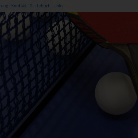
rung
·
Kontakt
·
Gästebuch
·
Links