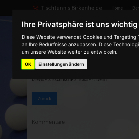
Tischtennis Birkenheide
Home
Ber
Ihre Privatsphäre ist uns wichtig
Home
Spiele
2004/2005
Jungen II
Spielber
Diese Website verwendet Cookies und Targeting Te
an Ihre Bedürfnisse anzupassen. Diese Technolo
Jungen II - SV Kirchh
um unsere Website weiter zu entwickeln.
OK
Einstellungen ändern
In einem grandiosen Spiel besiegte die 2.Jugend Mannsc
DrewsP 2: EschrischP 3: NossP 4: Dehn
Zurück
Kommentare