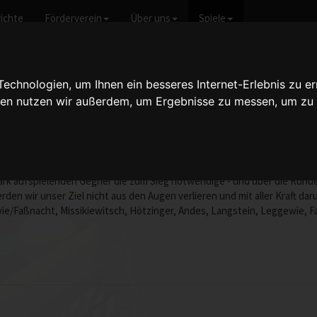
ichte
Förderverein
Über uns
Spiele
icht anzeigen
chnologien, um Ihnen ein besseres Internet-Erlebnis zu er
gien nutzen wir außerdem, um Ergebnisse zu messen, um z
f VI - 3:9
vom 08.01.2005 18:00 Uhr
de - die Rückrunde mit einem klassischen Fehlstart. Erneut wurde gegen
tark aufspielenden Gegner die zum Sieg notwendige - und über die Rund
werden wir unser Ziel nicht aus den Augen verlieren und mit aller Kraft 
ie/Faßnacht, Missikiewitsch, Hötzinger, Andes, Langstein, Leggewie, F