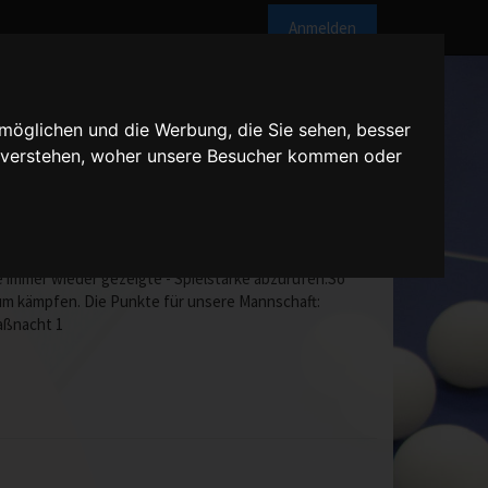
Anmelden
möglichen und die Werbung, die Sie sehen, besser
u verstehen, woher unsere Besucher kommen oder
 den Tabellennachbarn aus Maxdorf (VI. Mannschaft)
e immer wieder gezeigte - Spielstärke abzurufen.So
darum kämpfen. Die Punkte für unsere Mannschaft:
aßnacht 1