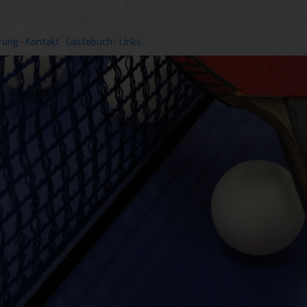
rung
·
Kontakt
·
Gästebuch
·
Links