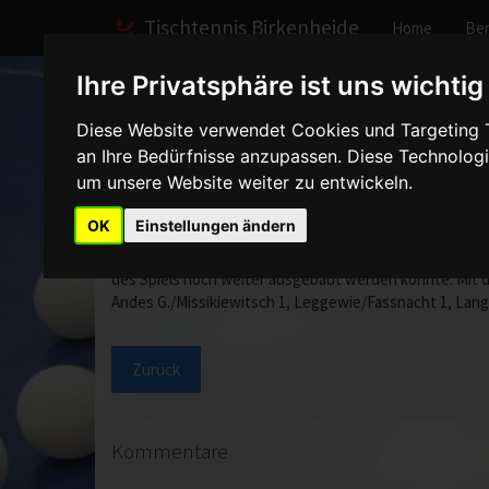
Tischtennis Birkenheide
Home
Ber
Ihre Privatsphäre ist uns wichtig
Home
Spiele
2003/2004
Herren III
Spielber
Diese Website verwendet Cookies und Targeting Te
an Ihre Bedürfnisse anzupassen. Diese Technolo
Herren III - TTC Oppau
um unsere Website weiter zu entwickeln.
OK
Einstellungen ändern
Gegen die starken Oppauer bewies unsere dritte Mannsch
des Spiels noch weiter ausgebaut werden konnte. Mit d
Andes G./Missikiewitsch 1, Leggewie/Fassnacht 1, Langst
Zurück
Kommentare