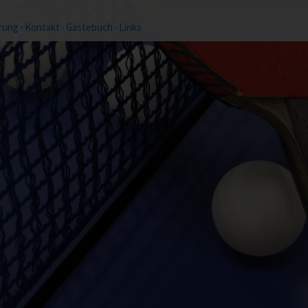
rung
·
Kontakt
·
Gästebuch
·
Links