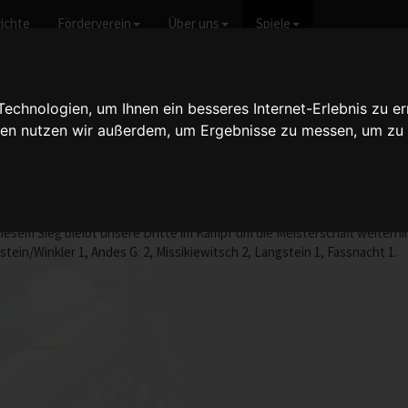
ichte
Förderverein
Über uns
Spiele
icht anzeigen
chnologien, um Ihnen ein besseres Internet-Erlebnis zu er
gien nutzen wir außerdem, um Ergebnisse zu messen, um z
 VI - 9:3
vom 10.10.2003 20:00 Uhr
aft, dass die momentan in Topform ist. Schon in den Doppeln spielte un
iesem Sieg bleibt unsere Dritte im Kampf um die Meisterschaft weiterh
ein/Winkler 1, Andes G. 2, Missikiewitsch 2, Langstein 1, Fassnacht 1.