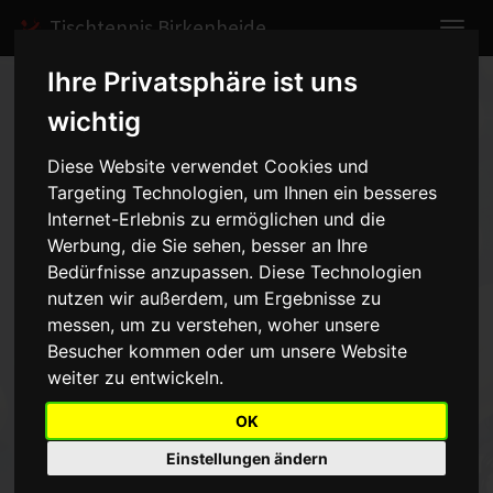
Tischtennis Birkenheide
Ihre Privatsphäre ist uns
Home
Spiele
2003/2004
Herren III
wichtig
Spielbericht anzeigen
Diese Website verwendet Cookies und
Targeting Technologien, um Ihnen ein besseres
TG Rheingönheim -
Internet-Erlebnis zu ermöglichen und die
Herren III - 2:9
Werbung, die Sie sehen, besser an Ihre
vom 13.03.2004
Bedürfnisse anzupassen. Diese Technologien
nutzen wir außerdem, um Ergebnisse zu
18:00 Uhr
messen, um zu verstehen, woher unsere
Besucher kommen oder um unsere Website
Ein deutlicher Sieg gelang unserer dritten Mannschaft gegen
weiter zu entwickeln.
Rheingönnheim. Schon in den Doppeln, die alle an Birkenheide
gingen, legte unsere Dritte den Grundstein für den Erfolg. Auch in
OK
den anschließenden Einzeln zeigte unsere Dritte keine Schwäche
Einstellungen ändern
und besiegte Rheingönnheim auch in dieser Höhe verdient. Die
Punkte für unsere Mannschaft: Andes G./Missikiewitsch 1,