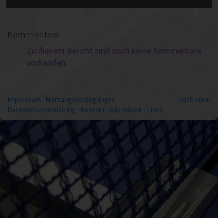
Kommentare
Zu diesem Bericht sind noch keine Kommentare
vorhanden.
Impressum
·
Nutzungsbedingungen
·
nach oben
Datenschutzerklärung
·
Kontakt
·
Gästebuch
·
Links