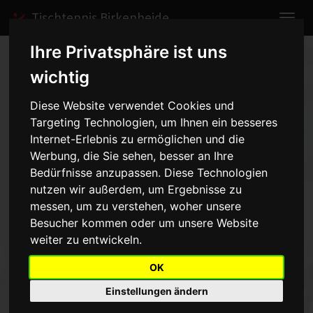
Tischtennis Birkenheide
Ihre Privatsphäre ist uns
Home
Spiele
2003/2004
Herren I
wichtig
Spielbericht anzeigen
Diese Website verwendet Cookies und
Targeting Technologien, um Ihnen ein besseres
Herren I - TTC Altrip III -
Internet-Erlebnis zu ermöglichen und die
4:9
Werbung, die Sie sehen, besser an Ihre
vom 05.12.2003 20:00 Uhr
Bedürfnisse anzupassen. Diese Technologien
nutzen wir außerdem, um Ergebnisse zu
messen, um zu verstehen, woher unsere
Bei weitem nicht so klar wie das Ergebnis es vermuten lässt, war
das Spiel unserer ersten Mannschaft gegen Altrip. Unsere Erste
Besucher kommen oder um unsere Website
verlor mehrere Spiele äußerst knapp und hätte mit etwas mehr
weiter zu entwickeln.
Glück zumindest ein Unentschieden holen können. Die Punkte für
unsere Mannschaft: Zwicker/Verst 1, Zwicker 1, Verst 1, Straube 1.
OK
Einstellungen ändern
Zurück