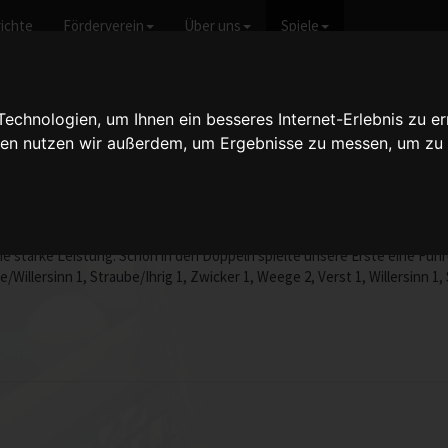
ichte
Förderverein
Über uns
Spiele
cht anzeigen
chnologien, um Ihnen ein besseres Internet-Erlebnis zu er
gien nutzen wir außerdem, um Ergebnisse zu messen, um z
u´hafen - 9:3
vom 12.03.2004 20:00 
dwigshafen verteidigte unsere erste Mannschaft den dritten Tabellenpla
ne starke Leistung. Schon in den Doppeln spielte unsere Erste eine Führ
llersinn 1, Straube/Ihrig 1, Zwicker 1, Weege 2, Verst 1, Willersinn 1, S