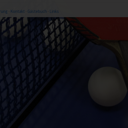
rung
·
Kontakt
·
Gästebuch
·
Links