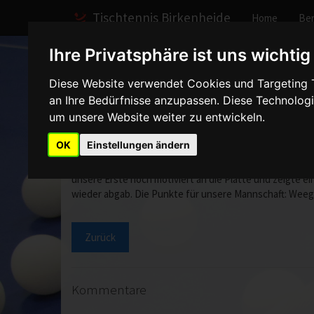
Tischtennis Birkenheide
Home
Ber
Ihre Privatsphäre ist uns wichtig
Home
Spiele
2003/2004
Herren I
Spielberi
Diese Website verwendet Cookies und Targeting Te
an Ihre Bedürfnisse anzupassen. Diese Technolo
Herren I - Eintracht L
um unsere Website weiter zu entwickeln.
OK
Einstellungen ändern
Mit einem klaren Sieg gegen den Tabellenvierten aus Lu
unsere Erste hoch motiviert an die Platte und zeigte ei
wieder abgab. Die Punkte für unsere Mannschaft: Weege/Wi
Zurück
Kommentare