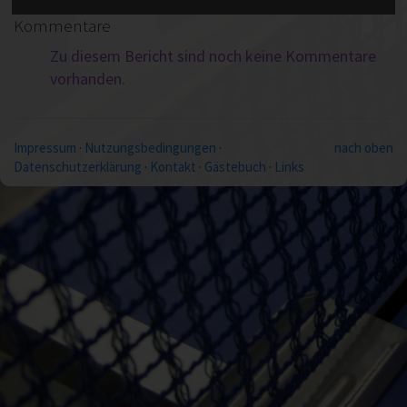
Kommentare
Zu diesem Bericht sind noch keine Kommentare
vorhanden.
Impressum
·
Nutzungsbedingungen
·
nach oben
Datenschutzerklärung
·
Kontakt
·
Gästebuch
·
Links