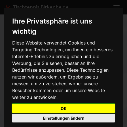
Tischtennis Birkenheide
Ihre Privatsphäre ist uns
Home
Spiele
2020/2021
Jungen II
wichtig
Spielbericht anzeigen
Diese Website verwendet Cookies und
Targeting Technologien, um Ihnen ein besseres
Jungen II - SV
Internet-Erlebnis zu ermöglichen und die
Kirchheimbolanden - 0:0
Werbung, die Sie sehen, besser an Ihre
Bedürfnisse anzupassen. Diese Technologien
nutzen wir außerdem, um Ergebnisse zu
vom 09.01.2021 14:30 Uhr
messen, um zu verstehen, woher unsere
Besucher kommen oder um unsere Website
abgemeldet
weiter zu entwickeln.
OK
Zurück
Einstellungen ändern