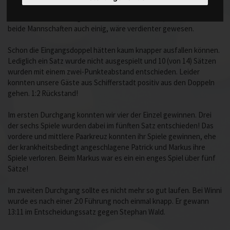
Ende nicht gut aus. Nach einer 7:5 Führung gaben wir das Spiel
noch aus der Hand. Ärgerlich! Ein Unentschieden, da waren sich
beide Mannschaften auch einig, wäre verdienter gewesen.
Schon die Eingangsdoppel hätten kaum knapper ausfallen können.
Lediglich ein Satz wurde nicht ausgespielt und 10 (von 14) Sätzen
wurden mit einem zwei-Punkteabstand entschieden. Leider
konnten unsere Gäste aus Schifferstadt positiv aus den Doppeln
gehen. 1:2 Rückstand!
Im ersten Durchgang konnten wir vier der Einzel gewinnen. Drei
der sechs Spiele wurden dabei im fünften Satz entschieden! Das
vordere und mittlere Paarkreuz konnten ihr Spiele gewinnen, ehe
der krankheitsbedingt angeschlagene Patrick und Markus ihre
Spiele verloren. Beim Markus war es ein ein enges Spiel über fünf
Sätze!
Im zweiten Durchgang sollte es nicht mehr so gut laufen. Bei Winni
wurde es nach einer 2:0 Führung noch einmal knapp. Er gewann
13:11 im Entscheidungssatz gegen Stephan Wald.