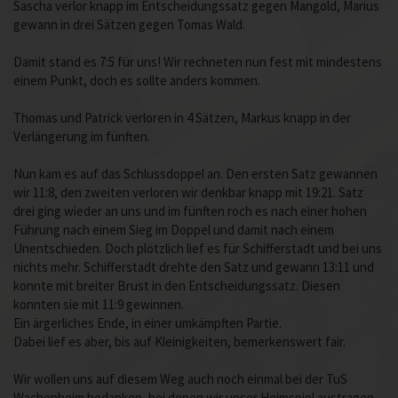
Sascha verlor knapp im Entscheidungssatz gegen Mangold, Marius
gewann in drei Sätzen gegen Tomas Wald.
Damit stand es 7:5 für uns! Wir rechneten nun fest mit mindestens
einem Punkt, doch es sollte anders kommen.
Thomas und Patrick verloren in 4 Sätzen, Markus knapp in der
Verlängerung im fünften.
Nun kam es auf das Schlussdoppel an. Den ersten Satz gewannen
wir 11:8, den zweiten verloren wir denkbar knapp mit 19:21. Satz
drei ging wieder an uns und im fünften roch es nach einer hohen
Führung nach einem Sieg im Doppel und damit nach einem
Unentschieden. Doch plötzlich lief es für Schifferstadt und bei uns
nichts mehr. Schifferstadt drehte den Satz und gewann 13:11 und
konnte mit breiter Brust in den Entscheidungssatz. Diesen
konnten sie mit 11:9 gewinnen.
Ein ärgerliches Ende, in einer umkämpften Partie.
Dabei lief es aber, bis auf Kleinigkeiten, bemerkenswert fair.
Wir wollen uns auf diesem Weg auch noch einmal bei der TuS
Wachenheim bedanken, bei denen wir unser Heimspiel austragen