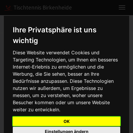
Tischtennis Birkenheide
Home
Spiele
2016/2017
Herren I
Ihre Privatsphäre ist uns
Spielbericht anzeigen
wichtig
Diese Website verwendet Cookies und
Herren I - TTC
Targeting Technologien, um Ihnen ein besseres
Schifferstadt - 7:9
Internet-Erlebnis zu ermöglichen und die
vom
Werbung, die Sie sehen, besser an Ihre
Bedürfnisse anzupassen. Diese Technologien
03.03.2017 20:00 Uhr
nutzen wir außerdem, um Ergebnisse zu
messen, um zu verstehen, woher unsere
Ärgerliche Niederlage gegen
Besucher kommen oder um unsere Website
weiter zu entwickeln.
direkten Konkurrenten
OK
Im Spiel gegen unseren direkten Tabellennachbar, sahen wir am
Einstellungen ändern