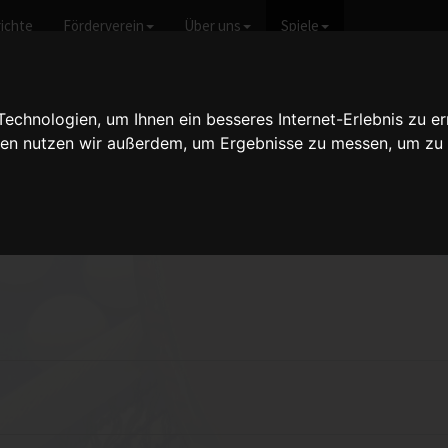
ichte
Förderverein
Über uns
Spiele
icht anzeigen
chnologien, um Ihnen ein besseres Internet-Erlebnis zu er
gien nutzen wir außerdem, um Ergebnisse zu messen, um z
en III - 9:2
vom 31.08.2012 20:00 U
2013