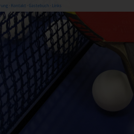
rung
·
Kontakt
·
Gästebuch
·
Links