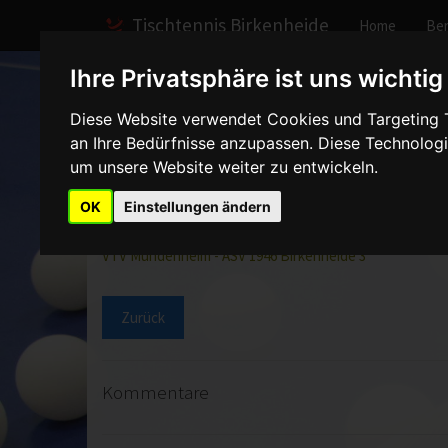
Tischtennis Birkenheide
Home
Ber
Ihre Privatsphäre ist uns wichtig
Home
Spiele
2012/2013
Herren III
Spielber
Diese Website verwendet Cookies und Targeting Te
an Ihre Bedürfnisse anzupassen. Diese Technolo
VTV Mundenheim - Herr
um unsere Website weiter zu entwickeln.
OK
Einstellungen ändern
Kreisliga SüdGr.1 Vorderpfalz Nord Herren Saison 2012/
VTV Mundenheim - ASV 1946 Birkenheide 3
Zurück
Kommentare