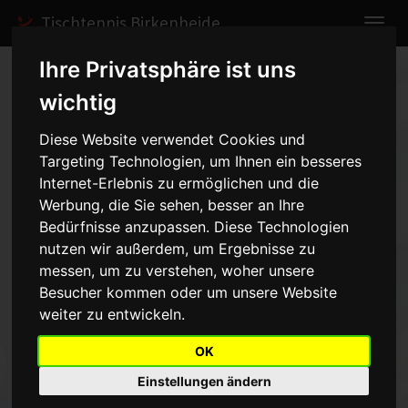
Tischtennis Birkenheide
Ihre Privatsphäre ist uns
Home
Spiele
2011/2012
Herren III
wichtig
Spielbericht anzeigen
Diese Website verwendet Cookies und
Herren III - SV
Targeting Technologien, um Ihnen ein besseres
Internet-Erlebnis zu ermöglichen und die
Pfingstweide 2 - 8:8
Werbung, die Sie sehen, besser an Ihre
vom
Bedürfnisse anzupassen. Diese Technologien
nutzen wir außerdem, um Ergebnisse zu
04.11.2011 20:00 Uhr
messen, um zu verstehen, woher unsere
Besucher kommen oder um unsere Website
Der abstiegsbedrohte ASV Birkenheide 3 erzielte gegen den bis
weiter zu entwickeln.
dahin Tabellenzweiten ein wichtiges Unentschieden. Dabei wäre
noch mehr drin gewesen.
OK
Es fing eigentlich recht ordentlich an. Aus den Eingangsdoppeln
Einstellungen ändern
gingen wir mit einer 2:1 Führung.
Lars Rupprecht und Dieter Schuhmann holten gleich zwei