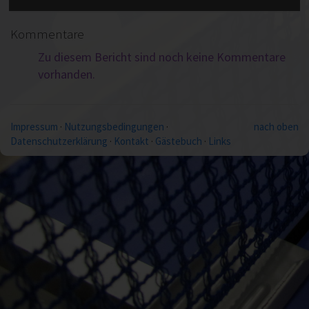
Kommentare
Zu diesem Bericht sind noch keine Kommentare
vorhanden.
Impressum
·
Nutzungsbedingungen
·
nach oben
Datenschutzerklärung
·
Kontakt
·
Gästebuch
·
Links