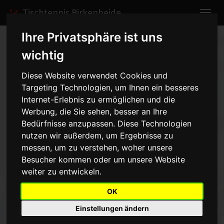
Tischtennis Birkenheide
Ihre Privatsphäre ist uns
Home
Spiele
2011/2012
Herren II
wichtig
Spielbericht anzeigen
Diese Website verwendet Cookies und
Targeting Technologien, um Ihnen ein besseres
TG Rheingönheim -
Internet-Erlebnis zu ermöglichen und die
Herren II - 3:9
Werbung, die Sie sehen, besser an Ihre
vom 10.02.2012
Bedürfnisse anzupassen. Diese Technologien
nutzen wir außerdem, um Ergebnisse zu
20:00 Uhr
messen, um zu verstehen, woher unsere
Besucher kommen oder um unsere Website
Ein klarer Sieg mit engen Spielen.http://www.tt-info.net/tt-
weiter zu entwickeln.
online.cgi?akt=1006&spk_nummer=1196&srq=&c_t=
OK
Einstellungen ändern
Zurück