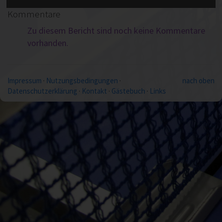
Kommentare
Zu diesem Bericht sind noch keine Kommentare
vorhanden.
Impressum
·
Nutzungsbedingungen
·
nach oben
Datenschutzerklärung
·
Kontakt
·
Gästebuch
·
Links