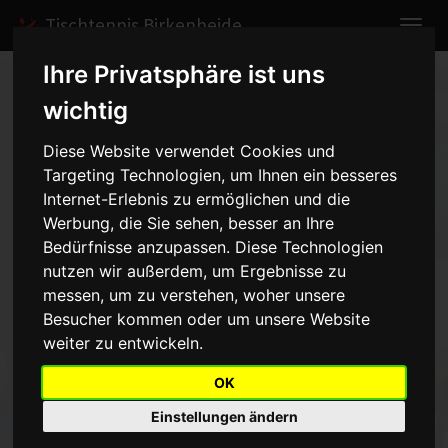
Tischtennis Birkenheide
Ihre Privatsphäre ist uns
Home
Spiele
2011/2012
Herren II
wichtig
Spielbericht anzeigen
Diese Website verwendet Cookies und
Targeting Technologien, um Ihnen ein besseres
ASV Maxdorf 2 - Herren II -
Internet-Erlebnis zu ermöglichen und die
1:9
Werbung, die Sie sehen, besser an Ihre
vom 13.01.2012 20:15 Uhr
Bedürfnisse anzupassen. Diese Technologien
nutzen wir außerdem, um Ergebnisse zu
messen, um zu verstehen, woher unsere
Ein klarer Sieg gegen ersatzgeschwächte Maxdorfer.Die Punkte
holten Krams 2:0, Ihrig 1:0, Hammer 1:0, Hoffelder 1:0, Koplin 0:1,
Besucher kommen oder um unsere Website
Mattern 1:0 sowie die 3 Doppel
weiter zu entwickeln.
OK
Zurück
Einstellungen ändern