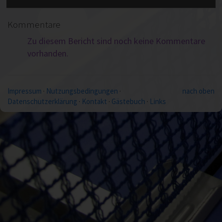
Kommentare
Zu diesem Bericht sind noch keine Kommentare
vorhanden.
Impressum
·
Nutzungsbedingungen
·
nach oben
Datenschutzerklärung
·
Kontakt
·
Gästebuch
·
Links