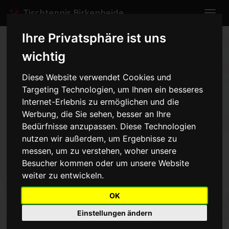
Tischtennis Birkenheide
Ihre Privatsphäre ist uns
Home
Spiele
2010/2011
Schüler I
wichtig
Spielbericht anzeigen
Diese Website verwendet Cookies und
Targeting Technologien, um Ihnen ein besseres
Schüler I - TTV
Internet-Erlebnis zu ermöglichen und die
Bobenheim - 1:6
Werbung, die Sie sehen, besser an Ihre
vom
Bedürfnisse anzupassen. Diese Technologien
nutzen wir außerdem, um Ergebnisse zu
02.10.2010 14:00 Uhr
messen, um zu verstehen, woher unsere
Besucher kommen oder um unsere Website
Das Ergebnis ist etwas zu hoch, aber der Sieg gehtgrundsätzlich in
weiter zu entwickeln.
Ordnung. Einziger Punktelieferant heute:Christopher Malm (ukw)
OK
Einstellungen ändern
Zurück