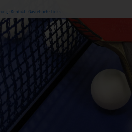
rung
·
Kontakt
·
Gästebuch
·
Links