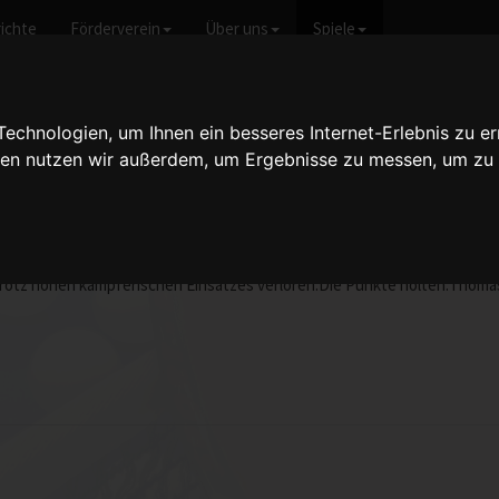
ichte
Förderverein
Über uns
Spiele
icht anzeigen
chnologien, um Ihnen ein besseres Internet-Erlebnis zu er
gien nutzen wir außerdem, um Ergebnisse zu messen, um z
Herren II - 9:4
vom 20.03.2011 10:0
Aufsteiger hatten wir zwar einige enge Spiele aber der Sieg für TFC wa
h, trotz hohen kämpferischen Einsatzes verloren.Die Punkte holten:Tho