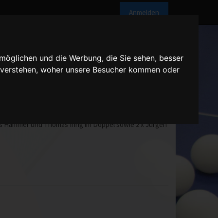
Anmelden
möglichen und die Werbung, die Sie sehen, besser
u verstehen, woher unsere Besucher kommen oder
0 Uhr
r verdient. Insbesondere im mittleren Paarkreuz gingen
mas Hammer und Thomas Ihrig im Doppel sowie 2 x Jürgen