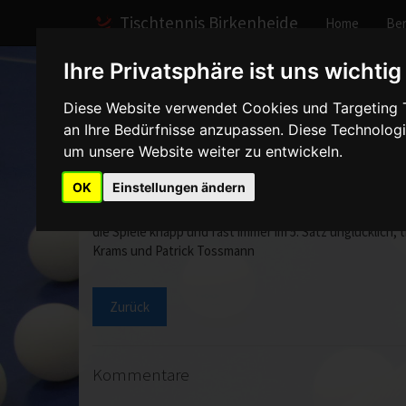
Tischtennis Birkenheide
Home
Ber
Ihre Privatsphäre ist uns wichtig
Home
Spiele
2010/2011
Herren II
Spielber
Diese Website verwendet Cookies und Targeting Te
an Ihre Bedürfnisse anzupassen. Diese Technolo
TFC Ludwigshafen 2 - 
um unsere Website weiter zu entwickeln.
OK
Einstellungen ändern
Gegen den Zweiten in der Tabelle und wahrscheinlichen 
die Spiele knapp und fast immer im 5. Satz unglücklic
Krams und Patrick Tossmann
Zurück
Kommentare