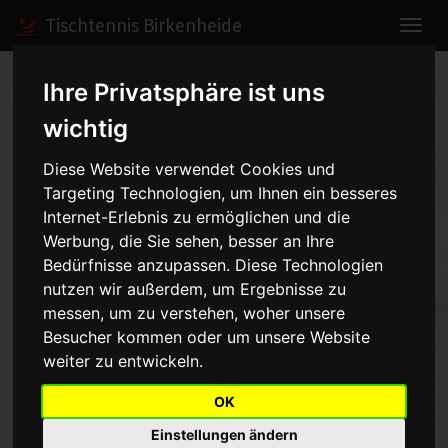
Tischtennis Birkenheide
Ihre Privatsphäre ist uns
Home
Spiele
2010/2011
Herren I
Spielbericht anzeigen
wichtig
Diese Website verwendet Cookies und
Herren I - FSV Oggersheim
Targeting Technologien, um Ihnen ein besseres
Internet-Erlebnis zu ermöglichen und die
- 8:8
vom 05.02.2011 18:00 Uhr
Werbung, die Sie sehen, besser an Ihre
Bedürfnisse anzupassen. Diese Technologien
nutzen wir außerdem, um Ergebnisse zu
Unerwarteter Punktgewinn
messen, um zu verstehen, woher unsere
Besucher kommen oder um unsere Website
Vor dem Spiel rechneten wir alle mit einer klaren Niederlage gegen
weiter zu entwickeln.
den Aufstiegsaspiranten aus Oggersheim. Doch erstens kommt
alles anders und zweitens als man denkt.
OK
Nach den Doppeln führten wir mit 2:1. Michael und Stefan machten
Einstellungen ändern
es extrem spannend und siegten mit 13:11 im fünften Satz gegen