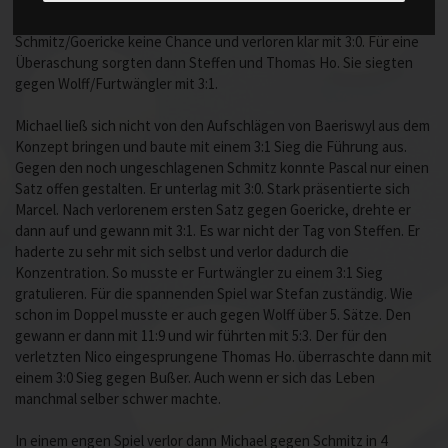
Baeriswyl/Bußer. Pascal und Marcel hingegen hatten gegen
Schmitz/Goericke keine Chance und verloren klar mit 3:0. Für eine
Überaschung sorgten dann Steffen und Thomas Ho. Sie siegten
gegen Wolff/Furtwängler mit 3:1.
Michael ließ sich nicht von den Aufschlägen von Baeriswyl aus dem
Konzept bringen und baute mit einem 3:1 Sieg die Führung aus.
Gegen den noch ungeschlagenen Schmitz konnte Pascal nur einen
Satz offen gestalten. Er unterlag mit 3:0. Stark präsentierte sich
Marcel. Nach verlorenem ersten Satz gegen Goericke, drehte er
dann auf und gewann mit 3:1. Es war nicht der Tag von Steffen. Er
haderte zu sehr mit sich selbst und verlor dadurch die
Konzentration. So musste er Furtwängler zu einem 3:1 Sieg
gratulieren. Für die spannenden Spiel war Stefan zuständig. Wie
schon im Doppel musste er auch gegen Wolff über 5. Sätze. Den
gewann er dann mit 11:9 und wir führten mit 5:3. Der für den
verletzten Nico eingesprungene Thomas Ho. überraschte dann mit
einem 3:0 Sieg gegen Bußer. Auch wenn er sich das Leben
manchmal selber schwer machte.
In einem engen Spiel verlor dann Michael gegen Schmitz in 4