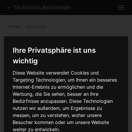
Tischtennis Birkenheide
Home
Gästebuch
Gästebuch
Ihre Privatsphäre ist uns
wichtig
neuer Eintrag
Diese Website verwendet Cookies und
Targeting Technologien, um Ihnen ein besseres
Internet-Erlebnis zu ermöglichen und die
Fiese Methoden !
Werbung, die Sie sehen, besser an Ihre
Ich finde es toll, dass ihr in eurer Jugendarbeit so
Bedürfnisse anzupassen. Diese Technologien
qualifizierte Trainer habt! Weniger schön ist es,
nutzen wir außerdem, um Ergebnisse zu
wenn man die Trainer anderer Vereine madig
messen, um zu verstehen, woher unsere
machen will,wie bei der Bezirksranglisten
Besucher kommen oder um unsere Website
qualifikation in Altrip geschehen ! Das allerletzte
weiter zu entwickeln.