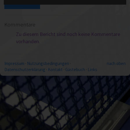
zur Übersicht
Kommentare
Zu diesem Bericht sind noch keine Kommentare
vorhanden.
Impressum
·
Nutzungsbedingungen
·
nach oben
Datenschutzerklärung
·
Kontakt
·
Gästebuch
·
Links