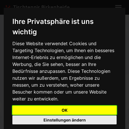
Tischtennis Birkenheide
Ihre Privatsphäre ist uns
Home
Berichte
2006
BRLQ in Altrip
wichtig
Diese Website verwendet Cookies und
BRLQ in Altrip
- 05.04.2006
Targeting Technologien, um Ihnen ein besseres
Internet-Erlebnis zu ermöglichen und die
Werbung, die Sie sehen, besser an Ihre
Die TT - Abt. ASV Birkenheide stellte mit 12 Teilnehmer/innen das
Bedürfnisse anzupassen. Diese Technologien
größte Kontingent bei der BRLQ in Altrip. Davon konnten sich 11
unserer Mädchen und Jungs für die Bezirksrangliste in 14 Tagen
nutzen wir außerdem, um Ergebnisse zu
qualifizieren. In 5er Gruppen wurde gespielt und die 3
messen, um zu verstehen, woher unsere
Erstplazierten waren qualifiziert. Silvan Regenauer und Marcel
Besucher kommen oder um unsere Website
Klemens machten mit ihren Gegnern kurzen Prozess und verloren
weiter zu entwickeln.
keinen Satz. Aber auch Federik Czerniak und Lars Rupprecht haben
toll gespielt und sich qualifiziert. Aljosha Wohlgemuth hatte Glück
OK
und konnte sich im Nachrückverfahren qualifizieren.(AM)
Einstellungen ändern