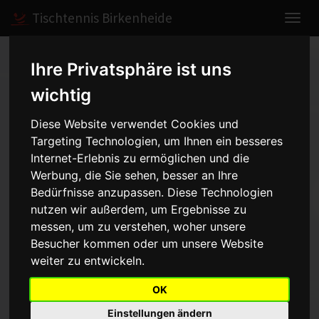
Tischtennis Birkenheide
Home
Berichte
2017
Ihre Privatsphäre ist uns
Saisonabschluss der Jugend 2017
wichtig
Diese Website verwendet Cookies und
Saisonabschluss der Jugend
Targeting Technologien, um Ihnen ein besseres
2017
Internet-Erlebnis zu ermöglichen und die
- 21.05.2017
Werbung, die Sie sehen, besser an Ihre
Bedürfnisse anzupassen. Diese Technologien
nutzen wir außerdem, um Ergebnisse zu
Auf der Suche oder einer Idee was wir mit den Kids als
messen, um zu verstehen, woher unsere
Saisonabschluss machen könnten gab es eine große Mehrheit der
Besucher kommen oder um unsere Website
Jugendlichen für den Besuch im Holiday Park in Hassloch.
weiter zu entwickeln.
Also starteten wir mit insgesamt 16 Teilnehmern am 20. Mai nach
Hassloch. Vorab gesagt, ein schöner fast stressfreier Tag
OK
erwartete uns. Und die vorausberechnete
Regenwahrscheinlichkeit von 5 % trat zum Glück auch nicht auf.
Einstellungen ändern