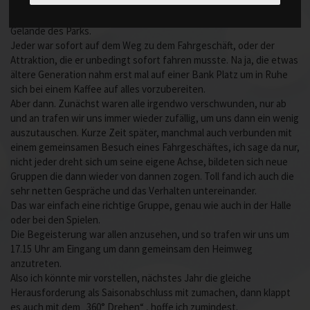
Kurz nachdem wir im Park angekommen waren, dann noch eine
kurze Info für alle Fälle, verteilten sich alle auf dem großen
Gelände des Parks.
Jeder war sofort auf dem Weg zu dem Fahrgeschäft, oder der
Attraktion, die er unbedingt sofort fahren musste. Na ja, die etwas
ältere Generation nahm erst mal auf einer Bank Platz um in Ruhe
sich bei einem Kaffee auf alles vorzubereiten.
Aber dann. Zunächst waren alle irgendwo verschwunden, nur ab
und an trafen wir uns immer wieder zufällig, um uns dann ein wenig
auszutauschen. Kurze Zeit später, manchmal auch verbunden mit
einem gemeinsamen Besuch eines Fahrgeschäftes, ich sage da nur,
nicht jeder dreht sich um seine eigene Achse, bildeten sich neue
Gruppen die dann wieder von dannen zogen. Toll fand ich auch die
sehr netten Gespräche und das Verhalten untereinander.
Das war einfach eine richtige Gruppe, genau wie auch in der Halle
oder bei den Spielen.
Die Begeisterung war allen anzusehen, und so trafen wir uns um
17.15 Uhr am Eingang um dann gemeinsam den Heimweg
anzutreten.
Also ich könnte mir vorstellen, nächstes Jahr die gleiche
Herausforderung als Saisonabschluss mit zumachen, dann klappt
es auch mit dem „360° Drehen“ , hoffe ich zumindest.