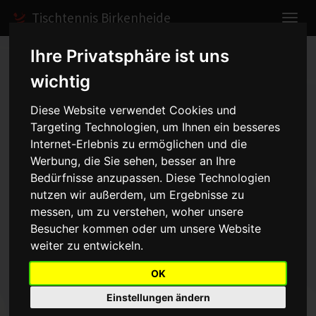
Tischtennis Birkenheide
Ihre Privatsphäre ist uns
Home
Berichte
2007
Nachlese vom Fototermin 2007
wichtig
Diese Website verwendet Cookies und
Nachlese vom Fototermin 2007
-
Targeting Technologien, um Ihnen ein besseres
25.09.2007
Internet-Erlebnis zu ermöglichen und die
Werbung, die Sie sehen, besser an Ihre
Bedürfnisse anzupassen. Diese Technologien
nutzen wir außerdem, um Ergebnisse zu
Bilder
messen, um zu verstehen, woher unsere
Besucher kommen oder um unsere Website
weiter zu entwickeln.
OK
Einstellungen ändern