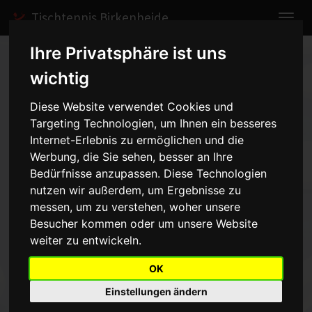
Tischtennis Birkenheide
Ihre Privatsphäre ist uns
Home
Berichte
2007
wichtig
1. Herren - Spitzenspiel gegen Limburgerhof
Diese Website verwendet Cookies und
Targeting Technologien, um Ihnen ein besseres
1. Herren - Spitzenspiel gegen
Internet-Erlebnis zu ermöglichen und die
Limburgerhof
- 25.03.2007
Werbung, die Sie sehen, besser an Ihre
Bedürfnisse anzupassen. Diese Technologien
nutzen wir außerdem, um Ergebnisse zu
messen, um zu verstehen, woher unsere
Bilder
Besucher kommen oder um unsere Website
weiter zu entwickeln.
OK
Einstellungen ändern