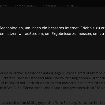
ichte
Förderverein
Über uns
Spiele
 Bezirkspokal
chnologien, um Ihnen ein besseres Internet-Erlebnis zu er
gien nutzen wir außerdem, um Ergebnisse zu messen, um z
irkspokal
- 12.03.2013
ich mit einem 4:1 Sieg gegen Altrip den Bezirkspokal Vorderpfalz Nord u
rsheim. Michael machte den Anfang gegen Schmitz. Trotz starkem Spiel u
in Rückstand. Doch mit stoischer Ruhe und Routine bog er denn Satz no
2:1 im Rückstand. Doch mit einem Kraftakt und der super Unterstützung 
Sie ließen Bußer/Dürrschmidt keine Chance und gewannen klar in 3 Sätze
hte uns mit einem 3:1 Sieg gegen Strefler in Führung. Danach drehte Mich