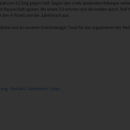
all zum 3:2 Sieg gegen Haft. Gegen den stark spielenden Rebaque verlor
 Kayser/Haft spüren. Mit einem 3:0 setzten sich die beiden durch. Rolf
r den 4. Punkt und der Jubel brach aus.
ribüne und an unseren Eventmanager Tossi für das organisieren der Part
rung
·
Kontakt
·
Gästebuch
·
Links