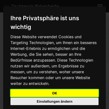
Tischtennis Birkenheide
Ihre Privatsphäre ist uns
Home
Berichte
2012
Vereinsmeisterschaften 2012
wichtig
Diese Website verwendet Cookies und
Vereinsmeisterschaften 2012
-
Targeting Technologien, um Ihnen ein besseres
Internet-Erlebnis zu ermöglichen und die
08.12.2012
Werbung, die Sie sehen, besser an Ihre
Bedürfnisse anzupassen. Diese Technologien
Am 08.12.2012 wurden die Vereinsmeisterschaften im Einzel und
nutzen wir außerdem, um Ergebnisse zu
Doppel ausgespielt. Thomas Ihrig / Marius Rupprecht konnten sich
messen, um zu verstehen, woher unsere
den Titel vor den Doppel Steffen Nikolaus / Günter Nikolaus und
Besucher kommen oder um unsere Website
Patrick Tossmann / Lucas Schuster sichern. Im Einzel war auch
weiter zu entwickeln.
Thomas Ihrig erfolgreich. Er siegte vor Patrick Tossmann und
Steffen Nikolaus.
OK
Einstellungen ändern
zur Übersicht